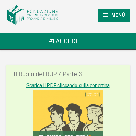
MENÙ
Home
ACCEDI
Chi Siamo
I Prossimi Eventi
Il Ruolo del RUP / Parte 3
Formazione
Scarica il PDF cliccando sulla copertina
Pubblicazioni
FAQ
Contatti