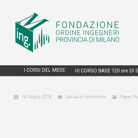
I CORSI DEL MESE
4/13/2027 - XXVIII CORSO BASE 120 ore DI SP
14 Giugno 2018
Lascia un commento
Paper
,
Pu