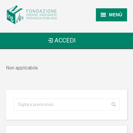
MENÙ
Home
ACCEDI
Chi Siamo
I Prossimi Eventi
Non applicabile
Formazione
Pubblicazioni
FAQ
Contatti