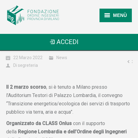
MENÙ
Home
ACCEDI
Chi Siamo
22 Marzo 2022
News
I Prossimi Eventi
Di
segreteria
Formazione
Il 2 marzo scorso
, si è tenuto a Milano presso
Pubblicazioni
l’Auditorium Testori di Palazzo Lombardia, il convegno
FAQ
“Transizione energetica/ecologica dei servizi di trasporto
pubblico via terra, aria e acqua”.
Contatti
Organizzato da CLASS Onlus
con il supporto
della
Regione Lombardia e dell’Ordine degli Ingegneri