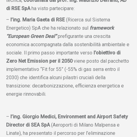
tecnica,
coordinata dal prof. ing. Maurizio Delfanti, AD
di RSE SpA
ha visto partecipare:
–
l’ing. Maria Gaeta di RSE
(Ricerca sul Sistema
Energetico) SpA che ha relazionato sul
framework
“European Green Deal”
prefigurante una crescita
economica accompagnata dalla sostenibilità ambientale e
sociale. Il primo passo importante verso
l’obiettivo di
Zero Net Emission per il 2050
viene posto dal pacchetto
implementativo “Fit for 55” (-55% di gas serra entro il
2030) che identifica alcuni pilastri cruciali della
transizione: decarbonizzazione, efficienza energetica e
energie rinnovabili.
–
l’ing. Giorgio Medici, Environment and Airport Safety
Director di SEA SpA
(Aeroporti di Milano Malpensa e
Linate), ha presentato il percorso per l’eliminazione